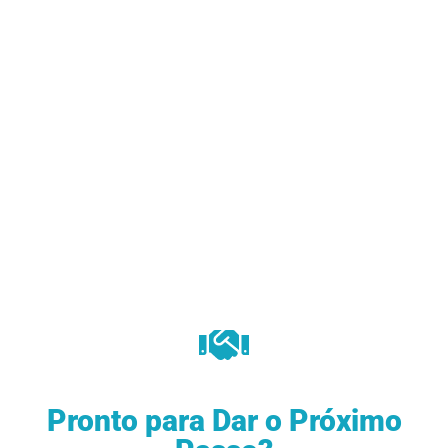
Informação e Gestão de Empresas. Atuando
como líder e consultor para empresas de
diferentes portes e setores, ele já ajudou
diversas empresas a transformarem suas
operações e a alcançarem novos patamares
de sucesso.
Para conhecer mais sobre sua trajetória,
acesse nossa página "sobre" clicando na
imagem ao lado.
Pronto para Dar o Próximo