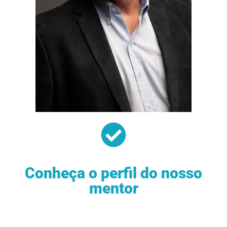
Conheça o perfil do nosso
mentor
Nosso mentor
Pedro Balista
traz mais de 29
anos de experiência em Tecnologia da