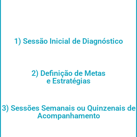
Nosso programa de mentoria é desenhado para
atender às necessidades exclusivas do seu
negócio, com foco em resultados práticos e
soluções aplicáveis. A mentoria inclui:
1) Sessão Inicial de Diagnóstico
Analisamos a situação atual da empresa,
principais desafios e objetivos. Esta etapa
permite um entendimento profundo do seu
negócio para estruturar um plano de ação
personalizado.
2) Definição de Metas
e Estratégias
Trabalhamos junto com você para definir
metas claras e viáveis, com estratégias
adaptadas ao contexto do seu mercado e
setor.
3) Sessões Semanais ou Quinzenais de
Acompanhamento
Realizamos encontros regulares, ajustando
o plano conforme os avanços e novos
desafios que surgirem. Cada sessão traz
insights práticos para manter o progresso.