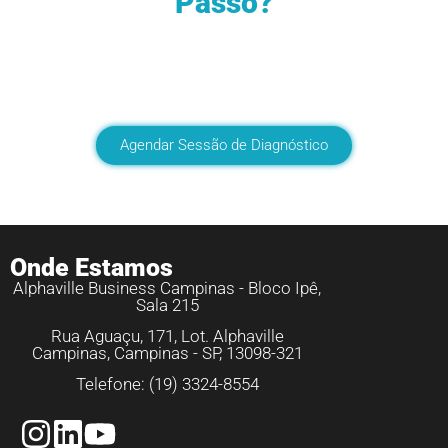
Passo?
Transforme o potencial da sua empresa em
resultados concretos com a nossa mentoria
especializada.
Agendar Sessão de Diagnóstico
Onde Estamos
Alphaville Business Campinas - Bloco Ipê,
Sala 215
Rua Aguaçu, 171, Lot. Alphaville
Campinas, Campinas - SP, 13098-321
Telefone: (19) 3324-8554