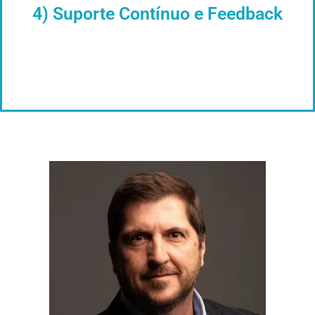
4) Suporte Contínuo e Feedback
Além das sessões, oferecemos suporte
entre encontros, com feedback e
acompanhamento para garantir que você
esteja no caminho certo.